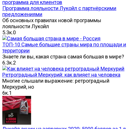
Программа лояльности Лукойл с партнёрскими
предложениями
Об основных правилах новой программы
лояльности Лукойл
5.3к.
0
ТОП-10 Самые большие страны мира по площади и
территории
Знаете ли вы, какая страна самая большая в мире?
6.3к.
2
Ретроградный Меркурий: как влияет на человека
Многие слышали выражение: ретроградный
Меркурий, но
6к.
1
Лукойл акции на заправках 2020: 5000 баллов за 1 л