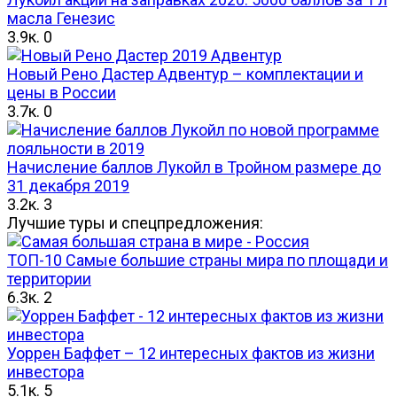
масла Генезис
3.9к.
0
Новый Рено Дастер Адвентур – комплектации и
цены в России
3.7к.
0
Начисление баллов Лукойл в Тройном размере до
31 декабря 2019
3.2к.
3
Лучшие туры и спецпредложения:
ТОП-10 Самые большие страны мира по площади и
территории
6.3к.
2
Уоррен Баффет – 12 интересных фактов из жизни
инвестора
5.1к.
5