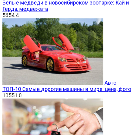
Белые медведи в новосибирском зоопарке: Кай и
Герда, медвежата
5654
4
Авто
ТОП-10 Самые дорогие машины в мире: цена, фото
10551
0