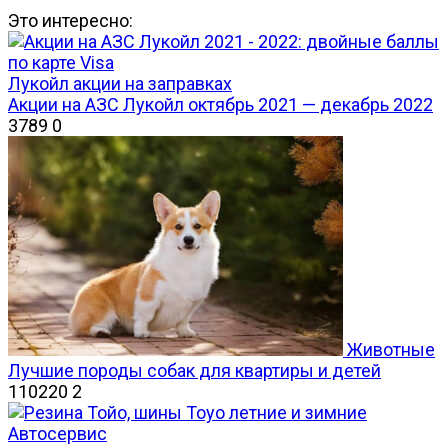
Это интересно:
Лукойл акции на заправках
Акции на АЗС Лукойл октябрь 2021 — декабрь 2022
3789
0
Животные
Лучшие породы собак для квартиры и детей
110220
2
Автосервис