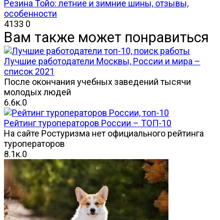
Резина Тойо: летние и зимние шины, отзывы,
особенности
4133
0
Вам также может понравиться
Лучшие работодатели Москвы, России и мира –
список 2021
После окончания учебных заведений тысячи
молодых людей
6.6к.
0
Рейтинг туроператоров России – ТОП-10
На сайте Ростуризма нет официального рейтинга
туроператоров
8.1к.
0