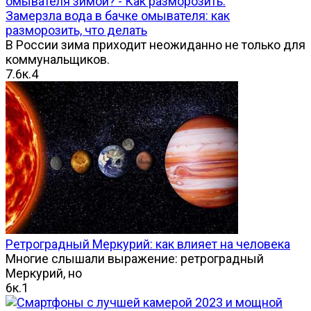
Замерзла вода в бачке омывателя: как
разморозить, что делать
В России зима приходит неожиданно не только для
коммунальщиков.
7.6к.
4
Ретроградный Меркурий: как влияет на человека
Многие слышали выражение: ретроградный
Меркурий, но
6к.
1