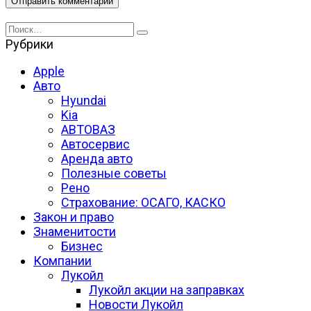
Search
for:
Рубрики
Apple
Авто
Hyundai
Kia
АВТОВАЗ
Автосервис
Аренда авто
Полезные советы
Рено
Страхование: ОСАГО, КАСКО
Закон и право
Знаменитости
Бизнес
Компании
Лукойл
Лукойл акции на заправках
Новости Лукойл