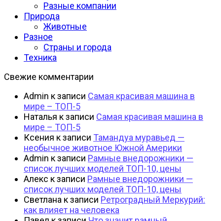
Разные компании
Природа
Животные
Разное
Страны и города
Техника
Свежие комментарии
Admin
к записи
Самая красивая машина в
мире – ТОП-5
Наталья
к записи
Самая красивая машина в
мире – ТОП-5
Ксения
к записи
Тамандуа муравьед —
необычное животное Южной Америки
Admin
к записи
Рамные внедорожники —
список лучших моделей ТОП-10, цены
Алекс
к записи
Рамные внедорожники —
список лучших моделей ТОП-10, цены
Светлана
к записи
Ретроградный Меркурий:
как влияет на человека
Павел
к записи
Что значит рамный